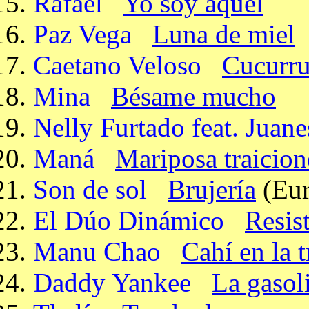
Rafael
Yo soy aquel
Paz Vega
Luna de miel
Caetano Veloso
Cucurr
Mina
Bésame mucho
Nelly Furtado feat. Juane
Maná
Mariposa traicion
Son de sol
Brujería
(Eur
El Dúo Dinámico
Resist
Manu Chao
Cahí en la 
Daddy Yankee
La gasol