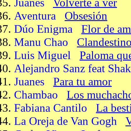
Juanes
Volverte a ver
Aventura
Obsesión
Dúo Enigma
Flor de am
Manu Chao
Clandestin
Luis Miguel
Paloma que
Alejandro Sanz feat Shak
Juanes
Para tu amor
Chambao
Los muchacho
Fabiana Cantilo
La best
La Oreja de Van Gogh
V