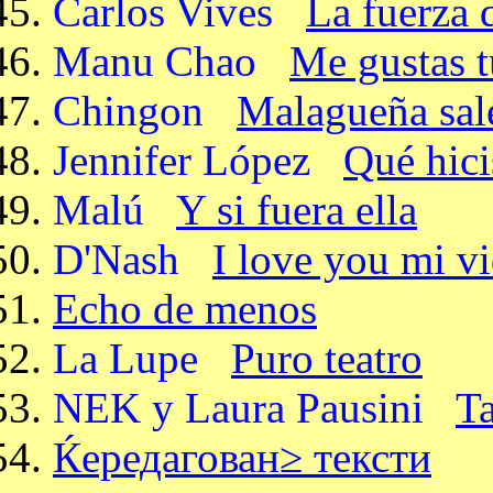
Carlos Vives
La fuerza 
Manu Chao
Me gustas t
Chingon
Malagueña sal
Jennifer López
Qué hici
Malú
Y si fuera ella
D'Nash
I love you mi v
Echo de menos
La Lupe
Puro teatro
NEK y Laura Pausini
Ta
Ќередагован≥ тексти